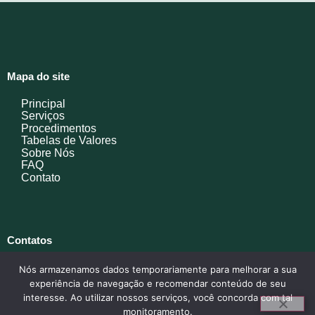
Mapa do site
Principal
Serviços
Procedimentos
Tabelas de Valores
Sobre Nós
FAQ
Contato
Contatos
Administrativo@3registrocivilcampinas.com.br
Nós armazenamos dados temporariamente para melhorar a sua
Av. Mirandópolis, 930, Loja 1, CEP 13050-470, Vila
experiência de navegação e recomendar conteúdo de seu
Pompéia, Vila Pompéia Mall
interesse. Ao utilizar nossos serviços, você concorda com tal
monitoramento.