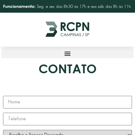
Funcionamento:
Seg. a sex. das 8h30 às 17h e aos sáb. das 8h às 11h.
CONTATO